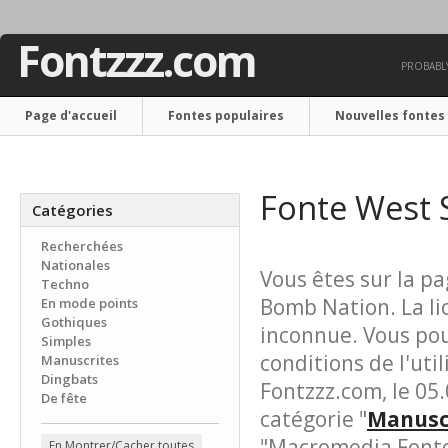
Fontzzz.com
PROBABLY
Page d'accueil
Fontes populaires
Nouvelles fontes
Nous contacter
Fonte West 
Catégories
Recherchées
Nationales
Vous êtes sur la pa
Techno
Bomb Nation. La lic
En mode points
Gothiques
inconnue. Vous pouv
Simples
conditions de l'uti
Manuscrites
Dingbats
Fontzzz.com, le 05.
De fête
catégorie "
Manuscr
"Macromedia Fonto
En Montrer/Cacher toutes